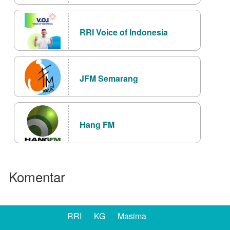
RRI Voice of Indonesia
JFM Semarang
Hang FM
Komentar
RRI
KG
Masima