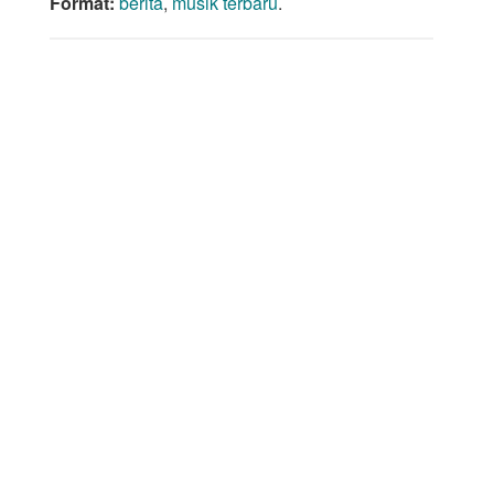
Format:
berita
,
musik terbaru
.