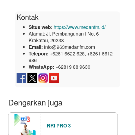
Kontak
Situs web:
https://www.medanfm.id/
Alamat:
Jl. Pembangunan I No. 6
Krakatau, 20238
Email:
info@963medanfm.com
Telepon:
+6261 6622 628, +6261 6612
986
WhatsApp:
+62819 88 9630
Dengarkan juga
RRI PRO 3