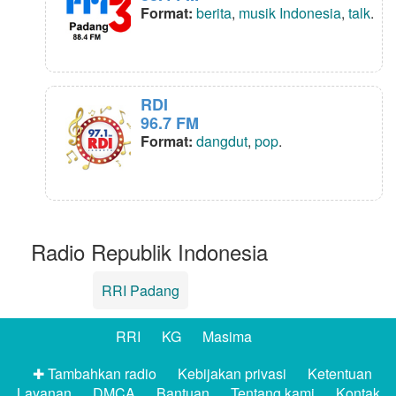
Format:
berita
,
musik Indonesia
,
talk
.
RDI
96.7 FM
Format:
dangdut
,
pop
.
Radio Republik Indonesia
RRI Padang
RRI
KG
Masima
✚ Tambahkan radio
Kebijakan privasi
Ketentuan
Layanan
DMCA
Bantuan
Tentang kami
Kontak