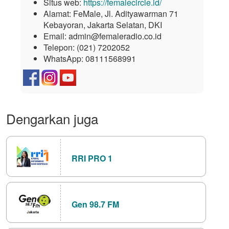
Situs web:
https://femalecircle.id/
Alamat:
FeMale, Jl. Adityawarman 71
Kebayoran, Jakarta Selatan, DKI
Email:
admin@femaleradio.co.id
Telepon:
(021) 7202052
WhatsApp:
08111568991
Dengarkan juga
RRI PRO 1
Gen 98.7 FM